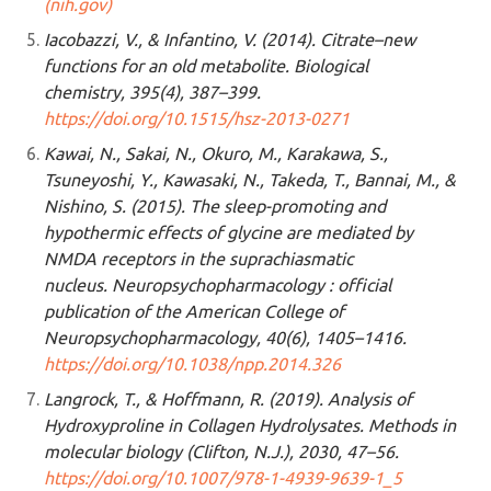
(nih.gov)
Iacobazzi, V., & Infantino, V. (2014). Citrate–new
functions for an old metabolite. Biological
chemistry, 395(4), 387–399.
https://doi.org/10.1515/hsz-2013-0271
Kawai, N., Sakai, N., Okuro, M., Karakawa, S.,
Tsuneyoshi, Y., Kawasaki, N., Takeda, T., Bannai, M., &
Nishino, S. (2015). The sleep-promoting and
hypothermic effects of glycine are mediated by
NMDA receptors in the suprachiasmatic
nucleus. Neuropsychopharmacology : official
publication of the American College of
Neuropsychopharmacology, 40(6), 1405–1416.
https://doi.org/10.1038/npp.2014.326
Langrock, T., & Hoffmann, R. (2019). Analysis of
Hydroxyproline in Collagen Hydrolysates. Methods in
molecular biology (Clifton, N.J.), 2030, 47–56.
https://doi.org/10.1007/978-1-4939-9639-1_5