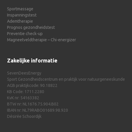
Sportmassage
Inspanningstest
Ademtherapie
Prognos gezondheidstest
Preventie check-up
Magneetveldtherapie – Chi-energizer
Zakelijke informatie
SevenDeesEnergy
Sport Gezondheidscentrum en praktijk voor natuurgeneeskunde
AGB praktijkcode: 90.18822
KB Code: 1711.2280
KvK nr: 54163382
BTW nr: NL1676.75.904.B02
IBAN nr: NL79RABO01689.98.920
Désirée Schoordijk