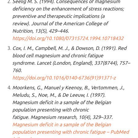
Seelig M. S. (1994). Consequences of magnesium
deficiency on the enhancement of stress reactions;
preventive and therapeutic implications (a
review). Journal of the American College of
Nutrition, 13(5), 429–446.
https://doi.org/10.1080/07315724.1994.10718432
Cox, I. M., Campbell, M. J., & Dowson, D. (1991). Red
blood cell magnesium and chronic fatigue
syndrome. Lancet (London, England), 337(8744), 757–
760.
https://doi.org/10.1016/0140-6736(91)91371-z
Moorkens, G., Manuel y Keenoy, B., Vertommen, J.,
Meludu, S., Noe, M., & De Leeuw, I. (1997).
Magnesium deficit in a sample of the Belgian
population presenting with chronic
fatigue. Magnesium research, 10(4), 329–337.
Magnesium deficit in a sample of the Belgian
population presenting with chronic fatigue – PubMed