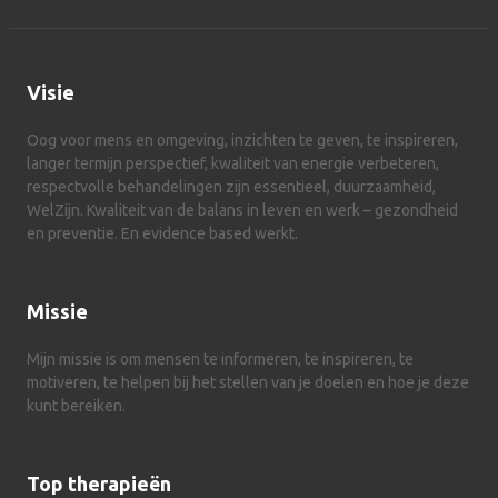
Visie
Oog voor mens en omgeving, inzichten te geven, te inspireren,
langer termijn perspectief, kwaliteit van energie verbeteren,
respectvolle behandelingen zijn essentieel, duurzaamheid,
WelZijn. Kwaliteit van de balans in leven en werk – gezondheid
en preventie. En evidence based werkt.
Missie
Mijn missie is om mensen te informeren, te inspireren, te
motiveren, te helpen bij het stellen van je doelen en hoe je deze
kunt bereiken.
Top therapieën