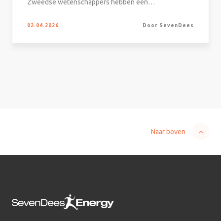
Zweedse wetenschappers hebben een…
02.04.2026
Door SevenDees
Naar boven