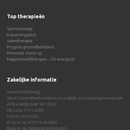
Top therapieën
Sportmassage
Inspanningstest
Ademtherapie
Prognos gezondheidstest
Preventie check-up
Magneetveldtherapie – Chi-energizer
Zakelijke informatie
SevenDeesEnergy
Sport Gezondheidscentrum en praktijk voor natuurgeneeskunde
AGB praktijkcode: 90.18822
KB Code: 1711.2280
KvK nr: 54163382
BTW nr: NL1676.75.904.B02
IBAN nr: NL79RABO01689.98.920