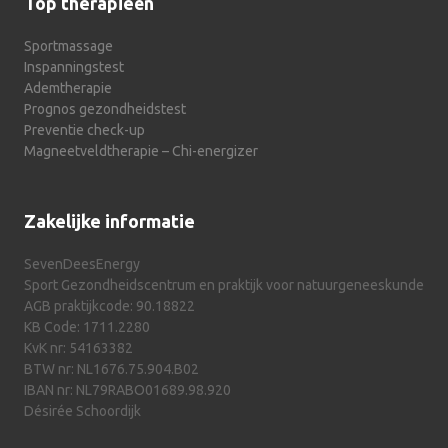
Top therapieën
Sportmassage
Inspanningstest
Ademtherapie
Prognos gezondheidstest
Preventie check-up
Magneetveldtherapie – Chi-energizer
Zakelijke informatie
SevenDeesEnergy
Sport Gezondheidscentrum en praktijk voor natuurgeneeskunde
AGB praktijkcode: 90.18822
KB Code: 1711.2280
KvK nr: 54163382
BTW nr: NL1676.75.904.B02
IBAN nr: NL79RABO01689.98.920
Désirée Schoordijk