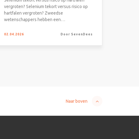
Selenium tekort versus risico op hartfalen
vergroten? Selenium tekort versus risico op
hartfalen vergroten? Zweedse
wetenschappers hebben een…
02.04.2026
Door SevenDees
Naar boven