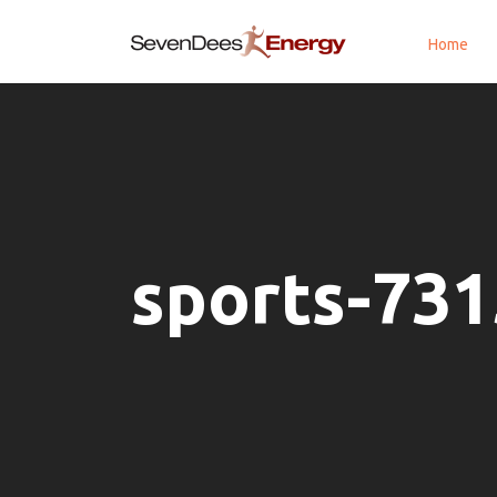
Home
sports-73