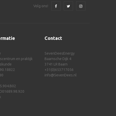
Volg ons!
ormatie
Contact
y
SevenDeesEnergy
centrum en praktijk
Baarnsche Dijk 4
eskunde
3741 LR Baarn
 90.18822
+31(0)653717056
80
info@SevenDees.nl
5.904.B02
BO01689.98.920
k