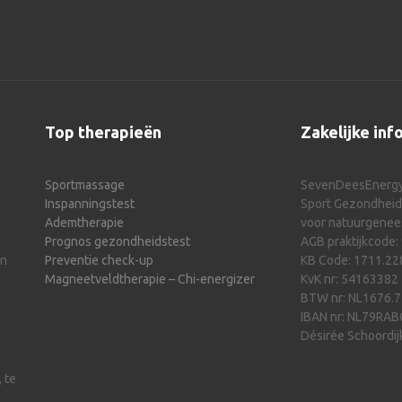
Top therapieën
Zakelijke inf
Sportmassage
SevenDeesEnerg
Inspanningstest
Sport Gezondheids
Ademtherapie
voor natuurgene
Prognos gezondheidstest
AGB praktijkcode:
En
Preventie check-up
KB Code: 1711.22
Magneetveldtherapie – Chi-energizer
KvK nr: 54163382
BTW nr: NL1676.7
IBAN nr: NL79RA
Désirée Schoordij
 te