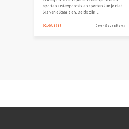
Osteoporosis en sporten Osteoporose en
sporten Osteoporosis en sporten kun je niet
los van elkaar zien. Beide zijn…
02.09.2026
Door SevenDees