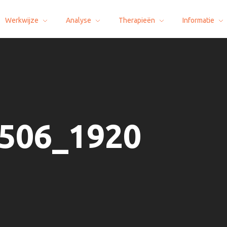
Werkwijze
Analyse
Therapieën
Informatie
1506_1920