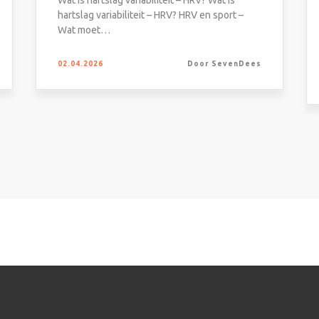
Wat is hartslag variabiliteit – HRV? Wat is
hartslag variabiliteit – HRV? HRV en sport –
Wat moet…
02.04.2026
Door SevenDees