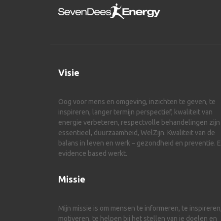
Visie
Oog voor mens en omgeving, inzichten te geven, te
inspireren, langer termijn perspectief, kwaliteit van
energie verbeteren, respectvolle behandelingen zijn
essentieel, duurzaamheid, WelZijn. Kwaliteit van de
balans in leven en werk – gezondheid en preventie. 
evidence based werkt.
Missie
Mijn missie is om mensen te informeren, te inspireren,
motiveren, te helpen bij het stellen van je doelen en