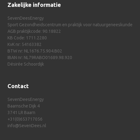
Zakelijke informatie
SevenDeesEnergy
Sport Gezondheidscentrum en praktijk voor natuurgeneeskunde
AGB praktijkcode: 90.18822
KB Code: 1711.2280
KvK nr: 54163382
BTW nr: NL1676.75.904.B02
IBAN nr: NL79RABO01689.98.920
Désirée Schoordijk
Contact
SevenDeesEnergy
Baarnsche Dijk 4
3741 LR Baarn
+31(0)653717056
info@SevenDees.nl