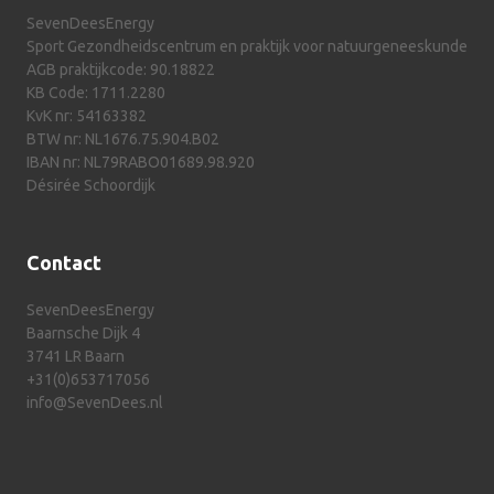
SevenDeesEnergy
Sport Gezondheidscentrum en praktijk voor natuurgeneeskunde
AGB praktijkcode: 90.18822
KB Code: 1711.2280
KvK nr: 54163382
BTW nr: NL1676.75.904.B02
IBAN nr: NL79RABO01689.98.920
Désirée Schoordijk
Contact
SevenDeesEnergy
Baarnsche Dijk 4
3741 LR Baarn
+31(0)653717056
info@SevenDees.nl