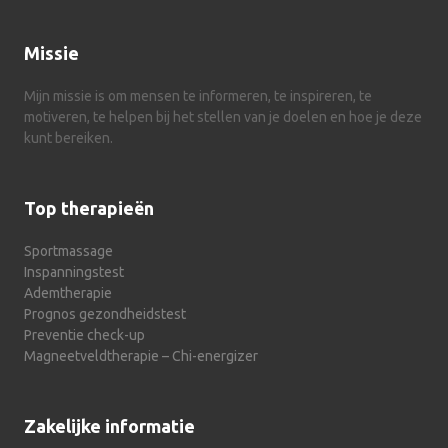
Missie
Mijn missie is om mensen te informeren, te inspireren, te
motiveren, te helpen bij het stellen van je doelen en hoe je deze
kunt bereiken.
Top therapieën
Sportmassage
Inspanningstest
Ademtherapie
Prognos gezondheidstest
Preventie check-up
Magneetveldtherapie – Chi-energizer
Zakelijke informatie