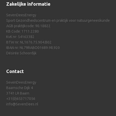
Zakelijke informatie
SevenDeesEnergy
Sport Gezondheidscentrum en praktijk voor natuurgeneeskunde
AGB praktijkcode: 90.18822
KB Code: 1711.2280
KvK nr: 54163382
BTW nr: NL1676.75.904.B02
IBAN nr: NL79RABO01689.98.920
Désirée Schoordijk
Contact
SevenDeesEnergy
Baarnsche Dijk 4
3741 LR Baarn
+31(0)653717056
info@SevenDees.nl