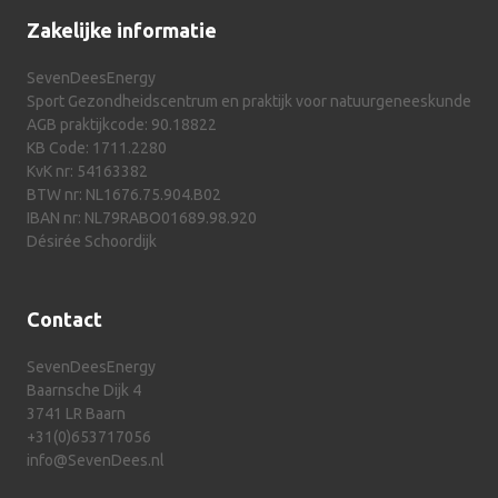
Zakelijke informatie
SevenDeesEnergy
Sport Gezondheidscentrum en praktijk voor natuurgeneeskunde
AGB praktijkcode: 90.18822
KB Code: 1711.2280
KvK nr: 54163382
BTW nr: NL1676.75.904.B02
IBAN nr: NL79RABO01689.98.920
Désirée Schoordijk
Contact
SevenDeesEnergy
Baarnsche Dijk 4
3741 LR Baarn
+31(0)653717056
info@SevenDees.nl