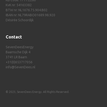
KB Code: 1711.2280
KvK nr: 54163382
BTW nr: NL1676.75.904.B02
IBAN nr: NL79RABO01689.98.920
Désirée Schoordijk
Contact
SevenDeesEnergy
Baarnsche Dijk 4
3741 LR Baarn
+31(0)653717056
info@SevenDees.nl
© 2023, SevenDees Energy. All Rights Reserved.