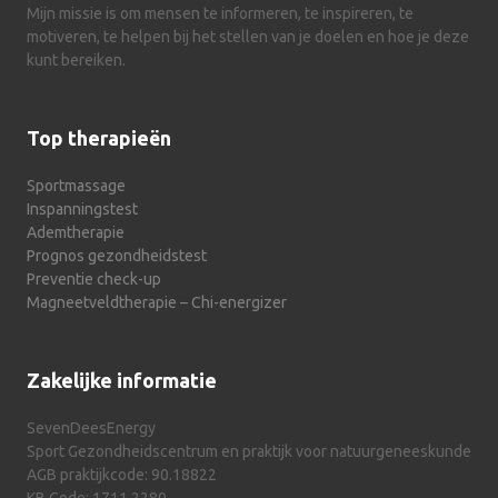
Mijn missie is om mensen te informeren, te inspireren, te
motiveren, te helpen bij het stellen van je doelen en hoe je deze
kunt bereiken.
Top therapieën
Sportmassage
Inspanningstest
Ademtherapie
Prognos gezondheidstest
Preventie check-up
Magneetveldtherapie – Chi-energizer
Zakelijke informatie
SevenDeesEnergy
Sport Gezondheidscentrum en praktijk voor natuurgeneeskunde
AGB praktijkcode: 90.18822