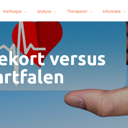
Werkwijze
Analyse
Therapieën
Informatie
ekort versus
artfalen