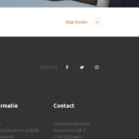
Naar boven
Volg ons!
ormatie
Contact
y
SevenDeesEnergy
centrum en praktijk
Baarnsche Dijk 4
eskunde
3741 LR Baarn