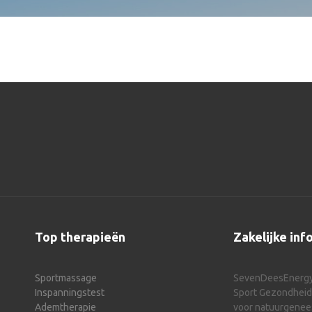
Top therapieën
Zakelijke inf
Sportmassage
SevenDeesEnerg
Inspanningstest
Sport Gezondheids
Ademtherapie
voor natuurgene