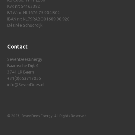
KB Code: 1711.2280
KvK nr: 54163382
BTW nr: NL1676.75.904.B02
IBAN nr: NL79RABO01689.98.920
Désirée Schoordijk
Contact
SevenDeesEnergy
Baarnsche Dijk 4
3741 LR Baarn
+31(0)653717056
info@SevenDees.nl
© 2023, SevenDees Energy. All Rights Reserved.