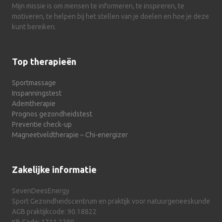
Mijn missie is om mensen te informeren, te inspireren, te
motiveren, te helpen bij het stellen van je doelen en hoe je deze
kunt bereiken.
Top therapieën
Sportmassage
Inspanningstest
Ademtherapie
Prognos gezondheidstest
Preventie check-up
Magneetveldtherapie – Chi-energizer
Zakelijke informatie
SevenDeesEnergy
Sport Gezondheidscentrum en praktijk voor natuurgeneeskunde
AGB praktijkcode: 90.18822