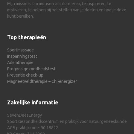
Mijn missie is om mensen te informeren, te inspireren, te
motiveren, te helpen bij het stellen van je doelen en hoe je deze
kunt bereiken.
Top therapieën
Sportmassage
Inspanningstest
Ademtherapie
Prognos gezondheidstest
Preventie check-up
Magneetveldtherapie – Chi-energizer
Zakelijke informatie
SevenDeesEnergy
Sport Gezondheidscentrum en praktijk voor natuurgeneeskunde
AGB praktijkcode: 90.18822