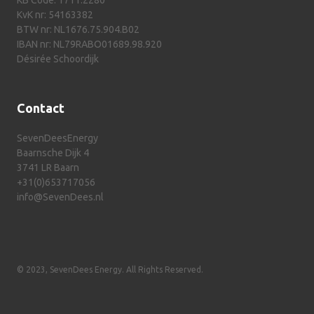
KB Code: 1711.2280
KvK nr: 54163382
BTW nr: NL1676.75.904.B02
IBAN nr: NL79RABO01689.98.920
Désirée Schoordijk
Contact
SevenDeesEnergy
Baarnsche Dijk 4
3741 LR Baarn
+31(0)653717056
info@SevenDees.nl
© 2023, SevenDees Energy. All Rights Reserved.