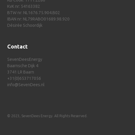
KB Code: 1711.2280
KvK nr: 54163382
BTW nr: NL1676.75.904.B02
IBAN nr: NL79RABO01689.98.920
Désirée Schoordijk
Contact
SevenDeesEnergy
Baarnsche Dijk 4
3741 LR Baarn
+31(0)653717056
info@SevenDees.nl
© 2023, SevenDees Energy. All Rights Reserved.