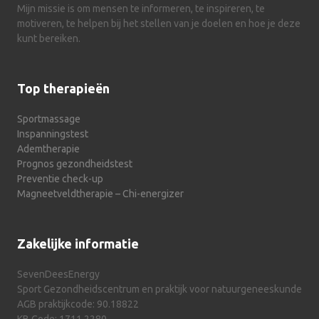
Mijn missie is om mensen te informeren, te inspireren, te
motiveren, te helpen bij het stellen van je doelen en hoe je deze
kunt bereiken.
Top therapieën
Sportmassage
Inspanningstest
Ademtherapie
Prognos gezondheidstest
Preventie check-up
Magneetveldtherapie – Chi-energizer
Zakelijke informatie
SevenDeesEnergy
Sport Gezondheidscentrum en praktijk voor natuurgeneeskunde
AGB praktijkcode: 90.18822